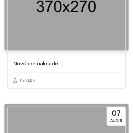
Novčane naknade
fond.ba
07
AUG'11