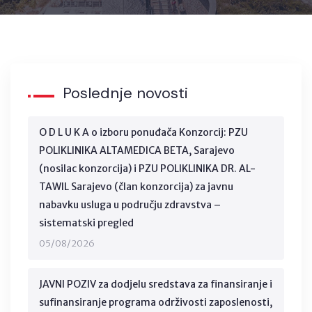
Poslednje novosti
O D L U K A o izboru ponuđača Konzorcij: PZU
POLIKLINIKA ALTAMEDICA BETA, Sarajevo
(nosilac konzorcija) i PZU POLIKLINIKA DR. AL-
TAWIL Sarajevo (član konzorcija) za javnu
nabavku usluga u području zdravstva –
sistematski pregled
05/08/2026
JAVNI POZIV za dodjelu sredstava za finansiranje i
sufinansiranje programa održivosti zaposlenosti,