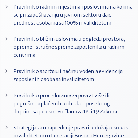
Pravilnik o radnim mjestima i poslovima na kojima
se pri zapošljavanju u javnom sektoru daje
prednost osobama sa 100% invaliditetom
Pravilnik o bližim uslovima u pogledu prostora,
opreme i stručne spreme zaposlenika u radnim
centrima
Pravilnik o sadržaju i načinu vođenja evidencija
zaposlenih osoba sa invaliditetom
Pravilnik o procedurama za povrat više ili
pogrešno uplaćenih prihoda – posebnog
doprinosa po osnovu članova 18. i 19 Zakona
Strategija za unapređenje prava i položaja osoba s
invaliditetom u Federaciji Bosne i Hercegovine