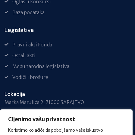
Oglasi i konkursi
Baza podataka
Legislativa
Pravni akti Fonda
Ostali akti
Međunarodna legislativa
Vodiči i brošure
Lokacija
Marka Marulića 2, 71000 SARAJEVO
Telefon
Cijenimo vašu privatnost
+387 33 717 740
Koristimo kolačiće da poboljšamo vaše iskustvo
Email