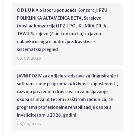
O D L U K A o izboru ponuđača Konzorcij: PZU
POLIKLINIKA ALTAMEDICA BETA, Sarajevo
(nosilac konzorcija) i PZU POLIKLINIKA DR. AL-
TAWIL Sarajevo (član konzorcija) za javnu
nabavku usluga u području zdravstva –
sistematski pregled
05/08/2026
JAVNI POZIV za dodjelu sredstava za finansiranje i
sufinansiranje programa održivosti zaposlenosti,
razvoja privrednih društava za zapošljavanje
osoba sa invaliditetom i zaštitnih radionica, te
programa profesionalne rehabilitacije osoba s
invaliditetom u 2026. godini
05/08/2026