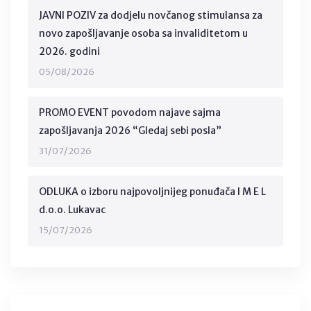
JAVNI POZIV za dodjelu novčanog stimulansa za
novo zapošljavanje osoba sa invaliditetom u
2026. godini
05/08/2026
PROMO EVENT povodom najave sajma
zapošljavanja 2026 “Gledaj sebi posla”
31/07/2026
ODLUKA o izboru najpovoljnijeg ponuđača I M E L
d.o.o. Lukavac
15/07/2026