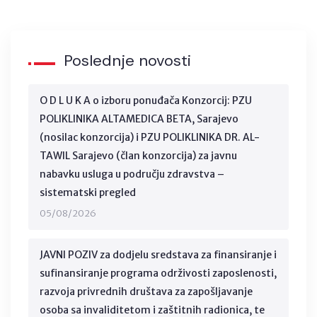
Poslednje novosti
O D L U K A o izboru ponuđača Konzorcij: PZU
POLIKLINIKA ALTAMEDICA BETA, Sarajevo
(nosilac konzorcija) i PZU POLIKLINIKA DR. AL-
TAWIL Sarajevo (član konzorcija) za javnu
nabavku usluga u području zdravstva –
sistematski pregled
05/08/2026
JAVNI POZIV za dodjelu sredstava za finansiranje i
sufinansiranje programa održivosti zaposlenosti,
razvoja privrednih društava za zapošljavanje
osoba sa invaliditetom i zaštitnih radionica, te