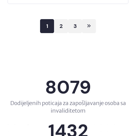
Posts
1
2
3
pagination
8079
Dodijeljenih poticaja za zapošljavanje osoba sa
invaliditetom
1432