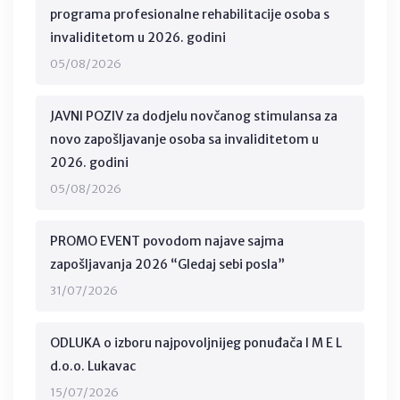
programa profesionalne rehabilitacije osoba s
invaliditetom u 2026. godini
05/08/2026
JAVNI POZIV za dodjelu novčanog stimulansa za
novo zapošljavanje osoba sa invaliditetom u
2026. godini
05/08/2026
PROMO EVENT povodom najave sajma
zapošljavanja 2026 “Gledaj sebi posla”
31/07/2026
ODLUKA o izboru najpovoljnijeg ponuđača I M E L
d.o.o. Lukavac
15/07/2026