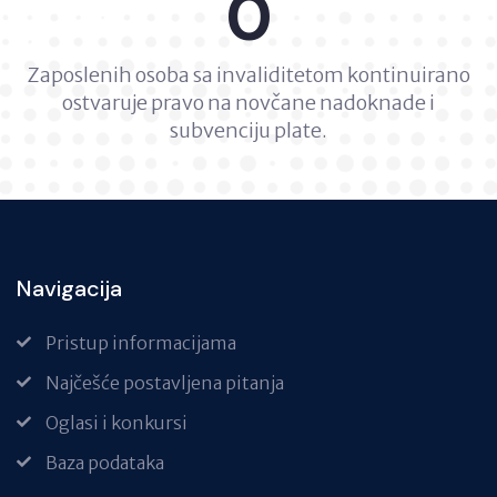
0
Zaposlenih osoba sa invaliditetom kontinuirano
ostvaruje pravo na novčane nadoknade i
subvenciju plate.
Navigacija
Pristup informacijama
Najčešće postavljena pitanja
Oglasi i konkursi
Baza podataka