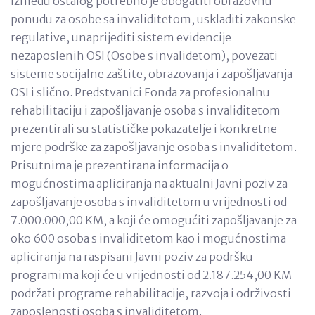
Između ostalog potrebno je obogatiti obrazovnu
ponudu za osobe sa invaliditetom, uskladiti zakonske
regulative, unaprijediti sistem evidencije
nezaposlenih OSI (Osobe s invalidetom), povezati
sisteme socijalne zaštite, obrazovanja i zapošljavanja
OSI i slično. Predstvanici Fonda za profesionalnu
rehabilitaciju i zapošljavanje osoba s invaliditetom
prezentirali su statističke pokazatelje i konkretne
mjere podrške za zapošljavanje osoba s invaliditetom.
Prisutnima je prezentirana informacija o
mogućnostima apliciranja na aktualni Javni poziv za
zapošljavanje osoba s invaliditetom u vrijednosti od
7.000.000,00 KM, a koji će omogućiti zapošljavanje za
oko 600 osoba s invaliditetom kao i mogućnostima
apliciranja na raspisani Javni poziv za podršku
programima koji će u vrijednosti od 2.187.254,00 KM
podržati programe rehabilitacije, razvoja i održivosti
zaposlenosti osoba s invaliditetom.