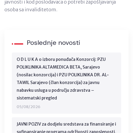
javnosti i kod poslodavaca o potrebi zapošljavanja
osoba sa invaliditetom.
Poslednje novosti
O D L U K A o izboru ponuđača Konzorcij: PZU
POLIKLINIKA ALTAMEDICA BETA, Sarajevo
(nosilac konzorcija) i PZU POLIKLINIKA DR. AL-
TAWIL Sarajevo (član konzorcija) za javnu
nabavku usluga u području zdravstva –
sistematski pregled
05/08/2026
JAVNI POZIV za dodjelu sredstava za finansiranje i
sufinansiranje programa održivosti zaposlenosti,