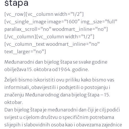
štapa
[vc_row][vc_column width=”1/2″]
[vc_single_image image=”1600″ img_size=”full”
parallax_scroll=”no” woodmart_inline=”no”]
[/vc_column][vc_column width=”1/2″]
[vc_column_text woodmart_inline=”no”
text_larger=”no”]
Međunarodni dan bijelog štapa se svake godine
obilježava 15. oktobra od 1964. godine.
Željeli bismo iskoristiti ovu priliku kako bismo vas
informisali, obavijestili i podsjetili o postojanju i
značenju Međunarodnog dana bijelog štapa – 15.
oktobar.
Dan bijelog štapa je međunarodni dan čiji je cilj podići
svijest u cijelom društvu o specifičnim potrebama
slijepih i slabovidnih osoba kao i obavezama zajednice