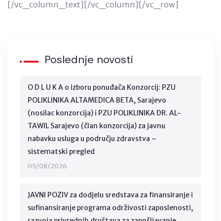
[/vc_column_text][/vc_column][/vc_row]
Poslednje novosti
O D L U K A o izboru ponuđača Konzorcij: PZU
POLIKLINIKA ALTAMEDICA BETA, Sarajevo
(nosilac konzorcija) i PZU POLIKLINIKA DR. AL-
TAWIL Sarajevo (član konzorcija) za javnu
nabavku usluga u području zdravstva –
sistematski pregled
05/08/2026
JAVNI POZIV za dodjelu sredstava za finansiranje i
sufinansiranje programa održivosti zaposlenosti,
razvoja privrednih društava za zapošljavanje