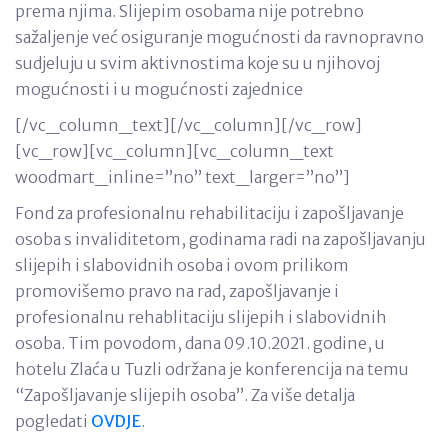
prema njima. Slijepim osobama nije potrebno
sažaljenje već osiguranje mogućnosti da ravnopravno
sudjeluju u svim aktivnostima koje su u njihovoj
mogućnosti i u mogućnosti zajednice
[/vc_column_text][/vc_column][/vc_row]
[vc_row][vc_column][vc_column_text
woodmart_inline=”no” text_larger=”no”]
Fond za profesionalnu rehabilitaciju i zapošljavanje
osoba s invaliditetom, godinama radi na zapošljavanju
slijepih i slabovidnih osoba i ovom prilikom
promovišemo pravo na rad, zapošljavanje i
profesionalnu rehablitaciju slijepih i slabovidnih
osoba. Tim povodom, dana 09.10.2021. godine, u
hotelu Zlaća u Tuzli održana je konferencija na temu
“Zapošljavanje slijepih osoba”. Za više detalja
pogledati
OVDJE
.