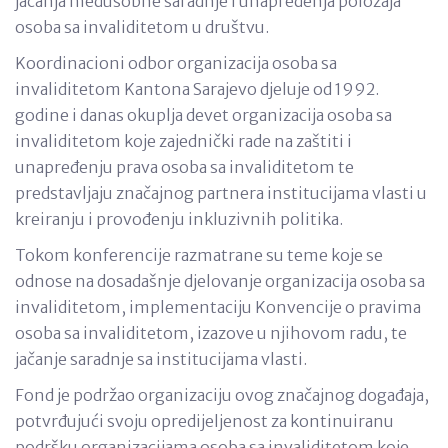
jačanja međusobne saradnje i unapređenja položaja
osoba sa invaliditetom u društvu.
Koordinacioni odbor organizacija osoba sa
invaliditetom Kantona Sarajevo djeluje od 1992.
godine i danas okuplja devet organizacija osoba sa
invaliditetom koje zajednički rade na zaštiti i
unapređenju prava osoba sa invaliditetom te
predstavljaju značajnog partnera institucijama vlasti u
kreiranju i provođenju inkluzivnih politika.
Tokom konferencije razmatrane su teme koje se
odnose na dosadašnje djelovanje organizacija osoba sa
invaliditetom, implementaciju Konvencije o pravima
osoba sa invaliditetom, izazove u njihovom radu, te
jačanje saradnje sa institucijama vlasti.
Fond je podržao organizaciju ovog značajnog događaja,
potvrđujući svoju opredijeljenost za kontinuiranu
podršku organizacijama osoba sa invaliditetom koje