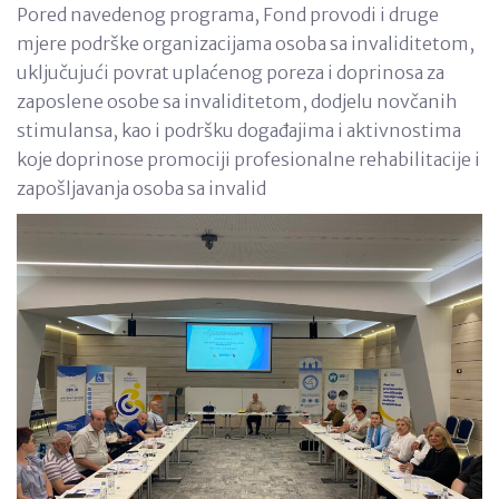
Pored navedenog programa, Fond provodi i druge
mjere podrške organizacijama osoba sa invaliditetom,
uključujući povrat uplaćenog poreza i doprinosa za
zaposlene osobe sa invaliditetom, dodjelu novčanih
stimulansa, kao i podršku događajima i aktivnostima
koje doprinose promociji profesionalne rehabilitacije i
zapošljavanja osoba sa invalid