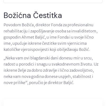
Božićna Čestitka
Povodom Božića, direktor Fonda za profesionalnu
rehabilitaciju i zapošljavanje osoba sa invaliditetom,
gospodin Ahmet Baljić, u ime Fonda i u svoje lično
ime, upućuje iskrene čestitke svim vjernicima
katoličke vjeroispovijesti koji obilježavaju Božić.
„Neka vam ovi blagdanski dani donesu mir u srcu,
radost u porodici i snagu u svakodnevnom životu. Uz
iskrene želje za dobro zdravlje i lično zadovoljstvo,
neka vam nova godina donese uspjeh, stabilnost i
nove prilike“, poručio je direktor Baljić.