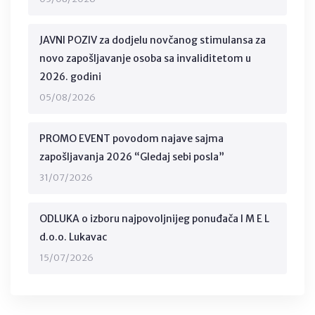
JAVNI POZIV za dodjelu novčanog stimulansa za
novo zapošljavanje osoba sa invaliditetom u
2026. godini
05/08/2026
PROMO EVENT povodom najave sajma
zapošljavanja 2026 “Gledaj sebi posla”
31/07/2026
ODLUKA o izboru najpovoljnijeg ponuđača I M E L
d.o.o. Lukavac
15/07/2026