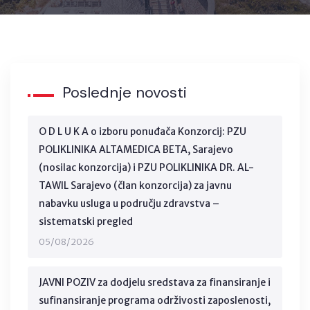
Poslednje novosti
O D L U K A o izboru ponuđača Konzorcij: PZU
POLIKLINIKA ALTAMEDICA BETA, Sarajevo
(nosilac konzorcija) i PZU POLIKLINIKA DR. AL-
TAWIL Sarajevo (član konzorcija) za javnu
nabavku usluga u području zdravstva –
sistematski pregled
05/08/2026
JAVNI POZIV za dodjelu sredstava za finansiranje i
sufinansiranje programa održivosti zaposlenosti,