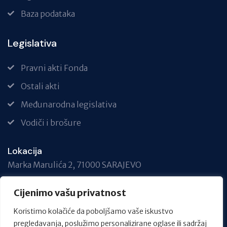
Baza podataka
Legislativa
Pravni akti Fonda
Ostali akti
Međunarodna legislativa
Vodiči i brošure
Lokacija
Marka Marulića 2, 71000 SARAJEVO
Telefon
Cijenimo vašu privatnost
+387 33 717 740
Koristimo kolačiće da poboljšamo vaše iskustvo
Email
pregledavanja, poslužimo personalizirane oglase ili sadržaj