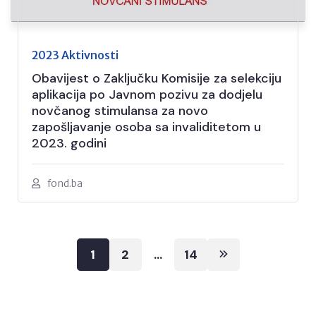
2023 Aktivnosti
Obavijest o Zaključku Komisije za selekciju
aplikacija po Javnom pozivu za dodjelu
novčanog stimulansa za novo
zapošljavanje osoba sa invaliditetom u
2023. godini
fond.ba
Posts
1
2
…
14
pagination