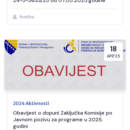
24-5-5633/25 od 07.05.2025.godine
fond.ba
18
APR'25
2024 Aktivnosti
Obavijest o dopuni Zaključka Komisije po
Javnom pozivu za programe u 2025.
godini