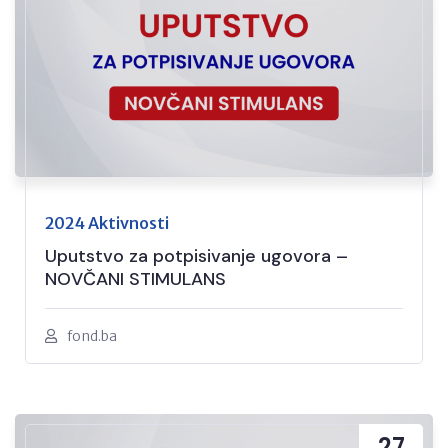
2024 Aktivnosti
Uputstvo za potpisivanje ugovora –
NOVČANI STIMULANS
fond.ba
27