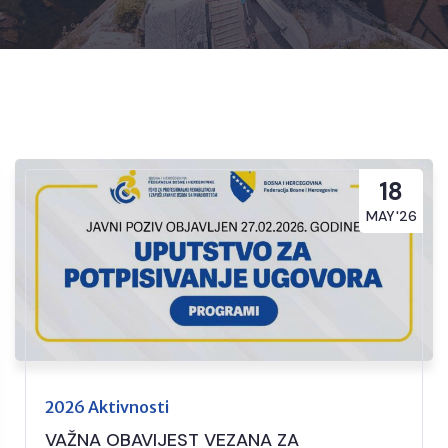
18
MAY'26
2026 Aktivnosti
VAŽNA OBAVIJEST VEZANA ZA