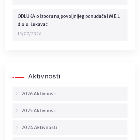
ODLUKA o izboru najpovoljnijeg ponuđača I M E L
d.o.o. Lukavac
15/07/2026
Aktivnosti
2026 Aktivnosti
2025 Aktivnosti
2024 Aktivnosti