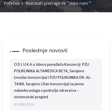
Početna
Rezultati pretrage za: “dajte nam ”
Poslednje novosti
O D L U K A o izboru ponuđača Konzorcij: PZU
POLIKLINIKA ALTAMEDICA BETA, Sarajevo
(nosilac konzorcija) i PZU POLIKLINIKA DR. AL-
TAWIL Sarajevo (član konzorcija) za javnu
nabavku usluga u području zdravstva –
sistematski pregled
05/08/2026