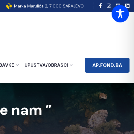
Marka Marulića 2, 71000 SARAJEVO
BAVKE
UPUSTVA/OBRASCI
AP.FOND.BA
te nam ”