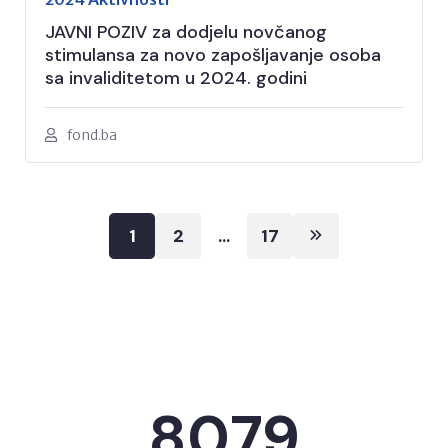
JAVNI POZIV za dodjelu novčanog
stimulansa za novo zapošljavanje osoba
sa invaliditetom u 2024. godini
fond.ba
Posts
1
2
…
17
pagination
8079