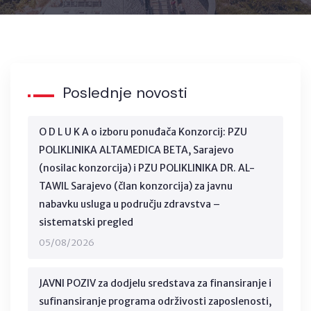
Poslednje novosti
O D L U K A o izboru ponuđača Konzorcij: PZU
POLIKLINIKA ALTAMEDICA BETA, Sarajevo
(nosilac konzorcija) i PZU POLIKLINIKA DR. AL-
TAWIL Sarajevo (član konzorcija) za javnu
nabavku usluga u području zdravstva –
sistematski pregled
05/08/2026
JAVNI POZIV za dodjelu sredstava za finansiranje i
sufinansiranje programa održivosti zaposlenosti,