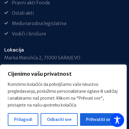
Pravni akti Fonda
Ostali akti
Međunarodna legislativa
Vodiči i brošure
Lokacija
Marka Marulića 2, 71000 SARAJEVO
Telefon
Cijenimo vašu privatnost
+387 33 717 740
Koristimo kolačiće da poboljšamo vaše iskustvo
Email
pregledavanja, poslužimo personalizirane oglase ili sadržaj
info@fond.ba
i analiziramo naš promet. Klikom na "Prihvati sve",
pristajete na našu upotrebu kolačića.
Prilagodi
Odbaciti sve
Prihvatiti sve
Sva prava zadržana. Powered by UNIJA Smart IT d.o.o.