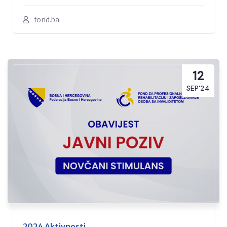
fond.ba
12
SEP'24
2024 Aktivnosti