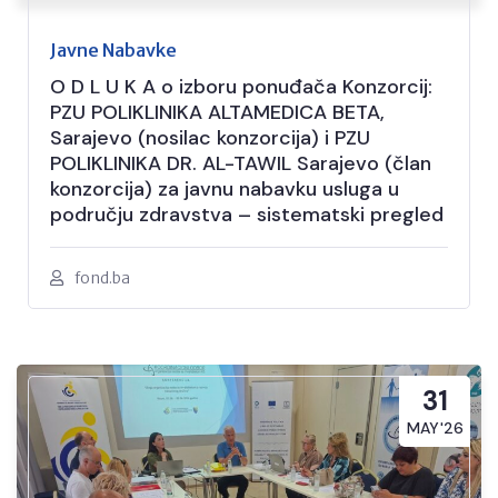
Javne Nabavke
O D L U K A o izboru ponuđača Konzorcij:
PZU POLIKLINIKA ALTAMEDICA BETA,
Sarajevo (nosilac konzorcija) i PZU
POLIKLINIKA DR. AL-TAWIL Sarajevo (član
konzorcija) za javnu nabavku usluga u
području zdravstva – sistematski pregled
fond.ba
31
MAY'26