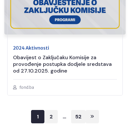
2024 Aktivnosti
Obavijest o Zaključaku Komisije za
provođenje postupka dodjele sredstava
od 27.10.2025. godine
fond.ba
Posts
1
2
…
52
pagination