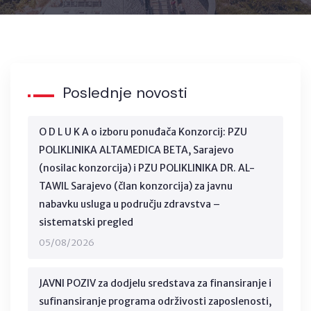
Poslednje novosti
O D L U K A o izboru ponuđača Konzorcij: PZU
POLIKLINIKA ALTAMEDICA BETA, Sarajevo
(nosilac konzorcija) i PZU POLIKLINIKA DR. AL-
TAWIL Sarajevo (član konzorcija) za javnu
nabavku usluga u području zdravstva –
sistematski pregled
05/08/2026
JAVNI POZIV za dodjelu sredstava za finansiranje i
sufinansiranje programa održivosti zaposlenosti,