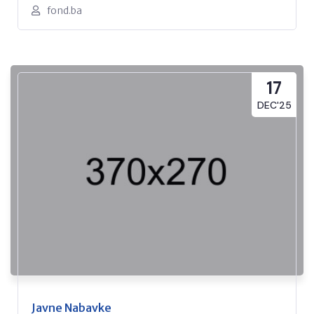
fond.ba
17
DEC'25
Javne Nabavke